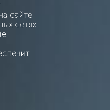
т
на сайте
ных сетях
ые
еспечит