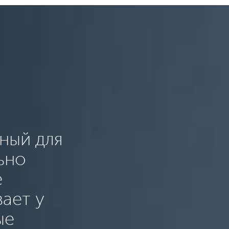
ный для
ьно
е
вает у
ые