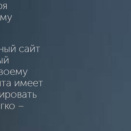
ря
ому
ный сайт
ый
своему
йта имеет
ировать
гко –