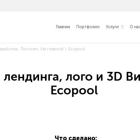
Главная
Портфолио
Услуги
О на
зработка
Логотип
На главной
Ecopool
а лендинга, лого и 3D 
Ecopool
Что сделано: