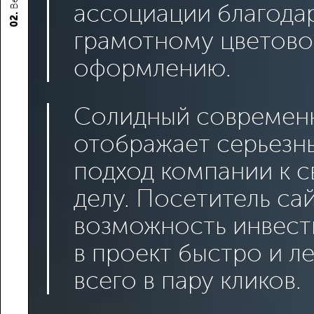
ассоциации благода
02.
грамотному цветов
оформлению.
Солидный современ
отображает серьезн
подход компании к 
делу. Посетитель са
возможность инвест
в проект быстро и ле
всего в пару кликов.