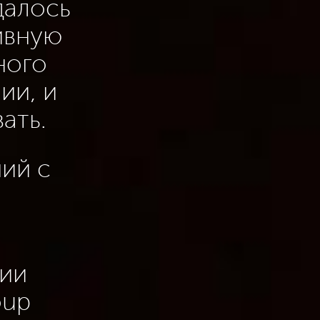
далось
ивную
ного
ии, и
ать.
ий с
ии
oup