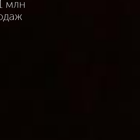
1 млн
одаж