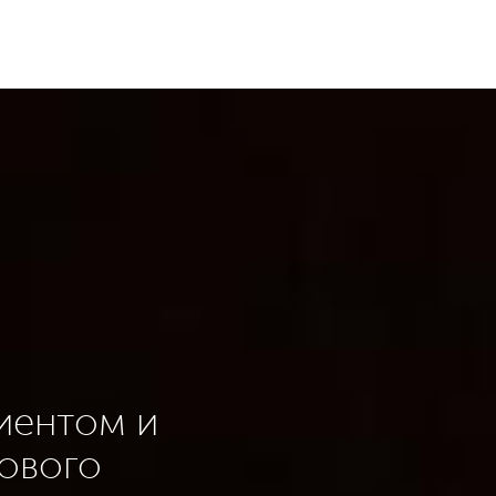
иентом и
гового