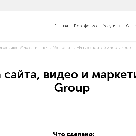
Главная
Портфолио
Услуги
О на
графика
Маркетинг-кит
Маркетинг
На главной
Stanco Group
 сайта, видео и маркет
Group
Что сделано: