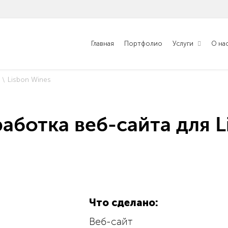
Главная
Портфолио
Услуги
О на
Lisbon Wines
работка веб-сайта для L
Что сделано:
Веб-сайт