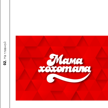
На главной
02.