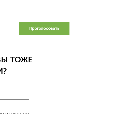
Проголосовать
ВЫ ТОЖЕ
И?
нечто крутое.