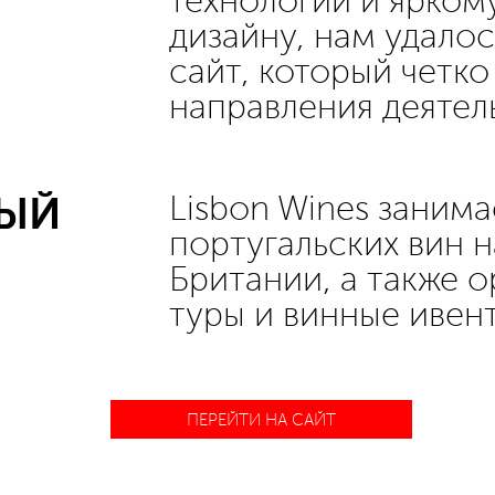
технологий и ярком
дизайну, нам удало
сайт, который четко
направления деятель
НЫЙ
Lisbon Wines заним
португальских вин 
Британии, а также 
туры и винные ивен
ПЕРЕЙТИ НА САЙТ