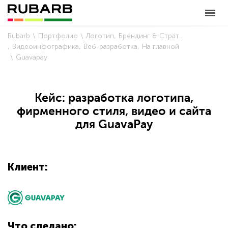
Rubarb
Портфолио
Логотип
Брендинг & Стратегия
Видеоинфографика
Веб-разработка
На главной
Guavapay
Кейс: разработка логотипа,
фирменного стиля, видео и сайта
для GuavaPay
Клиент:
Что сделано: