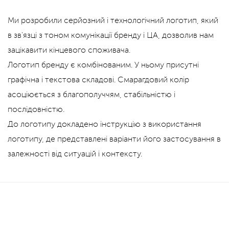
Ми розробили серйозний і технологічний логотип, який
в зв'язці з тоном комунікації бренду і ЦА, дозволив нам
зацікавити кінцевого споживача.
Логотип бренду є комбінованим. У ньому присутні
графічна і текстова складові. Смарагдовий колір
асоціюється з благополуччям, стабільністю і
послідовністю.
До логотипу докладено інструкцію з використання
логотипу, де представлені варіанти його застосування в
залежності від ситуацій і контексту.