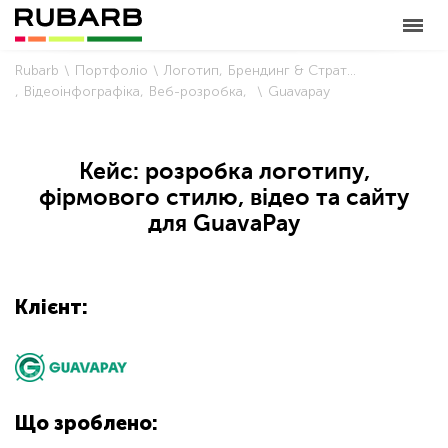
Rubarb
Портфоліо
Логотип
Брендинг & Стратегія
Відеоінфографіка
Веб-розробка
Guavapay
Кейс: розробка логотипу,
фірмового стилю, відео та сайту
для GuavaPay
Клієнт:
Що зроблено: