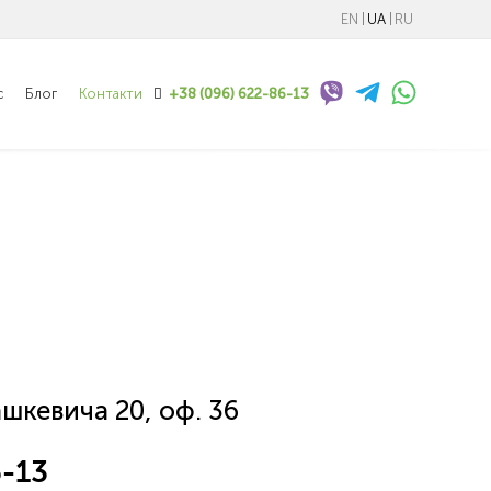
EN
UA
RU
с
Блог
Контакти
+38 (096) 622-86-13
ашкевича 20, оф. 36
6-13