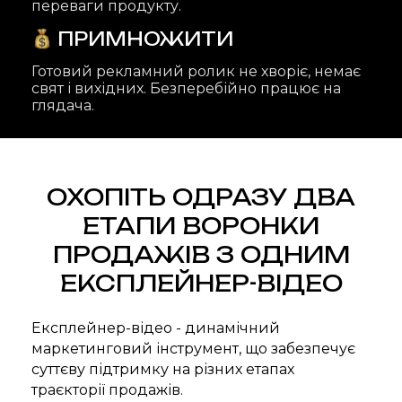
переваги продукту.
ПРИМНОЖИТИ
Лія
Готовий рекламний ролик не хворіє, немає
свят і вихідних. Безперебійно працює на
Ілюстратор
глядача.
Справжній
професіонал з
розробки
ОХОПІТЬ ОДРАЗУ ДВА
персонажів. Вона
ЕТАПИ ВОРОНКИ
створює героїв
ПРОДАЖІВ З ОДНИМ
брендів, які
ЕКСПЛЕЙНЕР-ВІДЕО
змушують
глядачів
Експлейнер-відео - динамічний
буквально
маркетинговий інструмент, що забезпечує
суттєву підтримку на різних етапах
закохуватися в
траєкторії продажів.