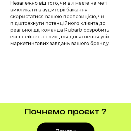
них.
Незалежно від того, чи ви маєте на меті
викликати в аудиторії бажання
Middle Illustrator.
скористатися вашою пропозицією, чи
Створила більше
підштовхнути потенційного клієнта до
20 персонажів
реальної дії, команда Rubarb розробить
експлейнер-ролик для досягнення усіх
для брендів.
маркетингових завдань вашого бренду.
Почнемо проєкт ?
Олег