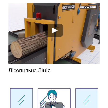
Оля
Лісопильна Лінія
Графічний дизайнер
Ця фахівчиня
працює у різних
стилях графіки і
завжди пропонує