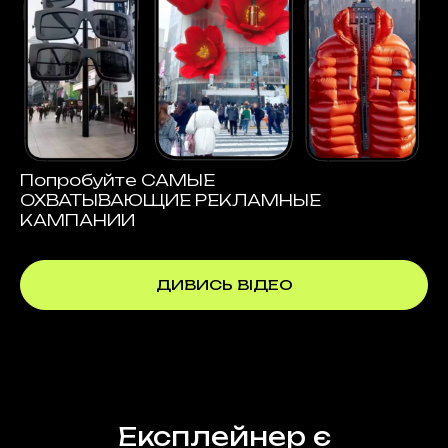
3D-анімацією.
Попробуйте САМЫЕ
ОХВАТЫВАЮЩИЕ РЕКЛАМНЫЕ
КАМПАНИИ
ДИВИСЬ ВІДЕО
Равшан
Саунд-дизайнер
Саунд-дизайнер
поєднує музику,
Експлейнер є
закадровий голос