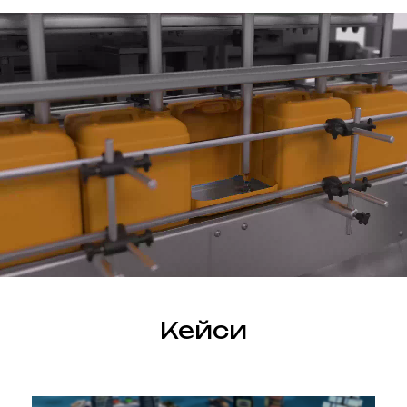
маркетингові
стратегії і тактики
для просування
продукту.
Креативний
підхід та
нестандартні
рішення.
8 років роботи з
потужними
брендами.
Кейси