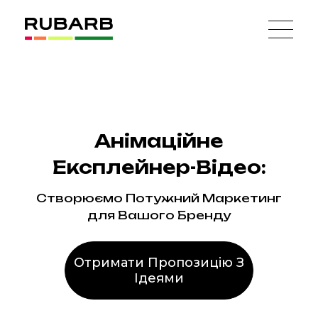
Анімаційне
Експлейнер-Відео:
Родіон
Створюємо Потужний Маркетинг
для Вашого Бренду
Маркетинговий стратег
Цей фахівець
Отримати Пропозицію З
розробляє та
Ідеями
реалізує
ефективні