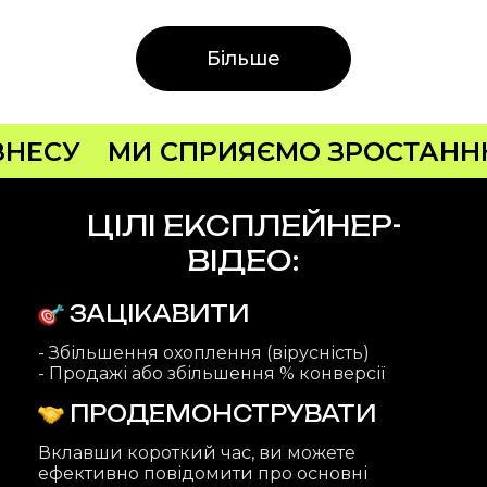
продукту в
Більше
експлейнер-відео.
Senior Graphic
Designer.
ИЯЄМО ЗРОСТАННЮ ТА РОЗВИТКУ
Мислить за
рамками
ЦІЛІ ЕКСПЛЕЙНЕР-
шаблонів.
ВІДЕО:
ЗАЦІКАВИТИ
- Збільшення охоплення (вірусність)
- Продажі або збільшення % конверсії
ПРОДЕМОНСТРУВАТИ
Вклавши короткий час, ви можете
ефективно повідомити про основні