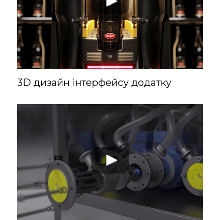
говорити, а ще
більше - писати.
Професійний
досвід у
журналістиці,
рекламі та PR.
3D дизайн інтерфейсу додатку
Ліза
PM (проджект-
менеджер)
Проджект-
менеджер
контролює увесь
процес створення
експлейнер-відео