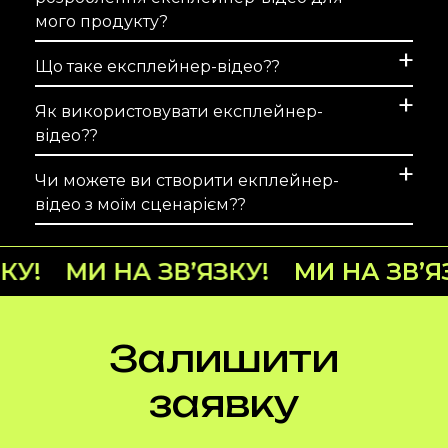
мого продукту?
Що таке експлейнер-відео??
Як використовувати експлейнер-
відео??
Чи можете ви створити екплейнер-
відео з моїм сценарієм??
НА ЗВ’ЯЗКУ!
МИ НА ЗВ’ЯЗКУ!
МИ
Залишити
заявку