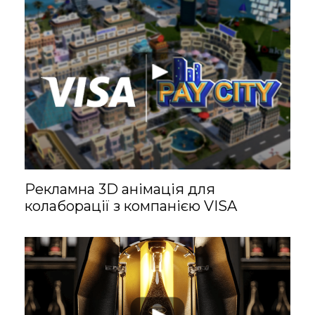
Даяна
Сценарист
Створює цікаві
Рекламна 3D анімація для
сюжети, щоб ваша
колаборації з компанією VISA
анімація була
захопливою та
довершеною.
Любить