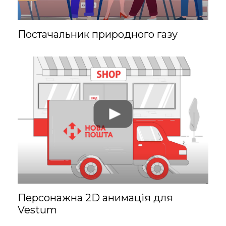
Постачальник природного газу
Анастасія
Арт-директор
Розробляє
нестандартні ідеї
та контролює
створення всіх
Персонажна 2D анимація для
компонентів
Vestum
візуалізації вашого