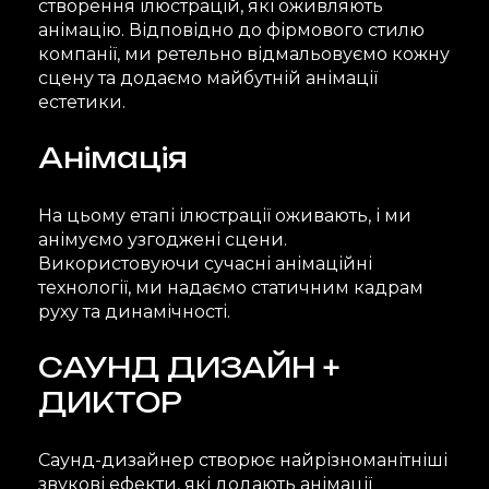
створення ілюстрацій, які оживляють
анімацію. Відповідно до фірмового стилю
компанії, ми ретельно відмальовуємо кожну
сцену та додаємо майбутній анімації
естетики.
Анімація
На цьому етапі ілюстрації оживають, і ми
анімуємо узгоджені сцени.
Використовуючи сучасні анімаційні
технології, ми надаємо статичним кадрам
руху та динамічності.
САУНД ДИЗАЙН +
ДИКТОР
Саунд-дизайнер створює найрізноманітніші
звукові ефекти, які додають анімації