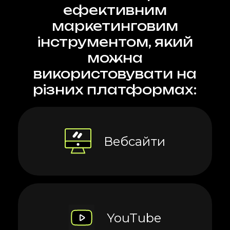
ефективним
та звукові ефекти,
маркетинговим
щоб підвищити
інструментом, який
виразність і
можна
змістовність
використовувати на
анімації.
різних платформах:
8 років роботи з
креативними
проєктами.
Вебсайти
Pro Sound
Designer.
YouTube