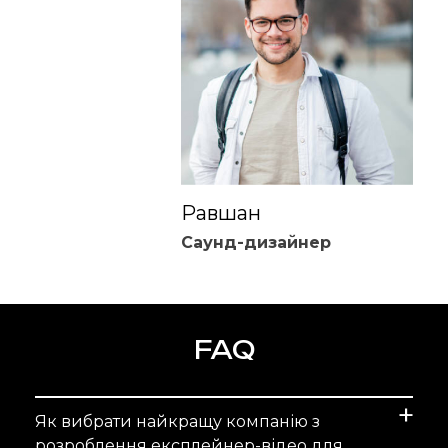
Равшан
Саунд-дизайнер
FAQ
Як вибрати найкращу компанію з
розроблення експлейнер-відео для