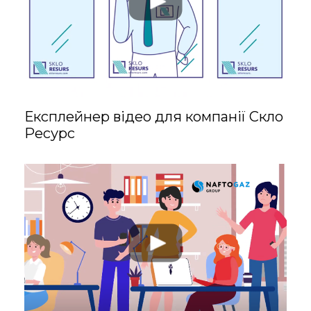
сміливі
дизайнерські
рішення, щоб
перетворити ідеї
на захопливі
Експлейнер відео для компанії Скло
візуалізації.
Ресурс
Middle Graphic
Designer.
Створює
справжню
естетику для
відеоанімації.