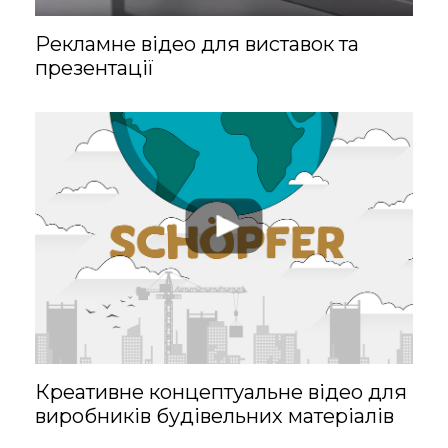
та веде
Рекламне відео для виставок та
комунікацію між
презентації
вами та командою
з розробки
анімації.
Знає про всі
підводні камені в
розробці
анімації.
Професійні
навички
співпраці та
Креативне концептуальне відео для
командної
виробників будівельних матеріалів
роботи.