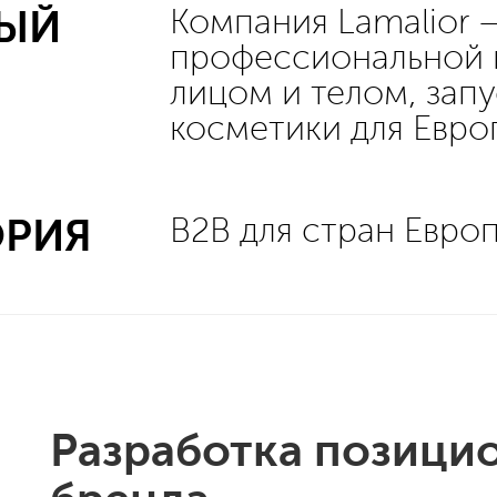
НЫЙ
Компания Lamalior 
профессиональной к
лицом и телом, зап
косметики для Евро
ОРИЯ
B2B для стран Евро
Разработка позици