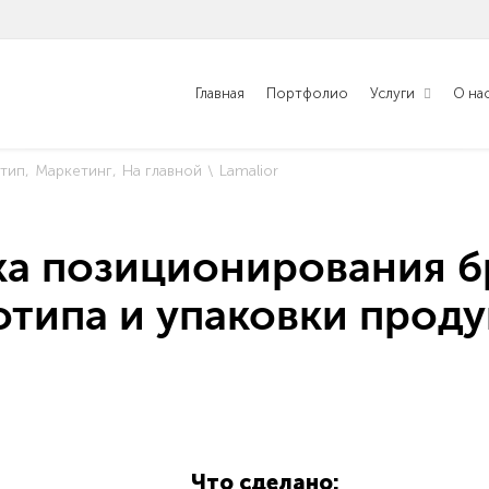
Главная
Портфолио
Услуги
О на
тип
Маркетинг
На главной
Lamalior
ка позиционирования б
отипа и упаковки проду
Что сделано: