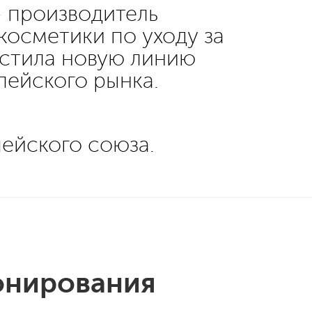
– производитель
осметики по уходу за
устила новую линию
пейского рынка.
пейского союза.
онирования