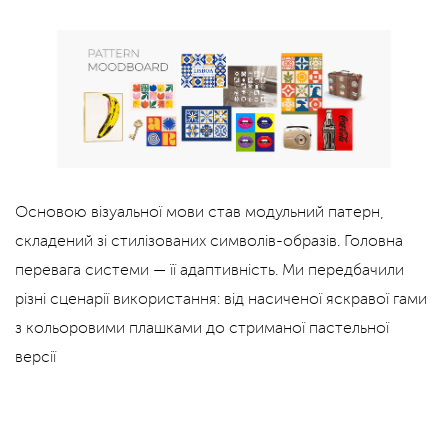
Основою візуальної мови став модульний патерн,
складений зі стилізованих символів-образів. Головна
перевага системи — її адаптивність. Ми передбачили
різні сценарії використання: від насиченої яскравої гами
з кольоровими плашками до стриманої пастельної
версії