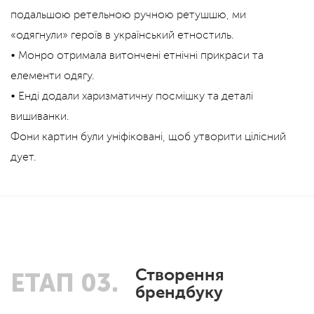
подальшою ретельною ручною ретушшю, ми
«одягнули» героїв в український етностиль.
• Монро отримала витончені етнічні прикраси та
елементи одягу.
• Енді додали харизматичну посмішку та деталі
вишиванки.
Фони картин були уніфіковані, щоб утворити цілісний
дует.
Створення
ЕТАП 03.
брендбуку