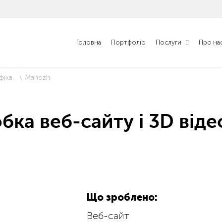
Головна
Портфоліо
Послуги
Про на
фіка
Manezh
бка веб-сайту і 3D від
Що зроблено:
Веб-сайт