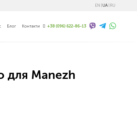
EN
UA
RU
с
Блог
Контакти
+38 (096) 622-86-13
ео для Manezh