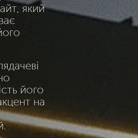
айт, який
ває
його
лядачеві
но
ість його
акцент на
й.