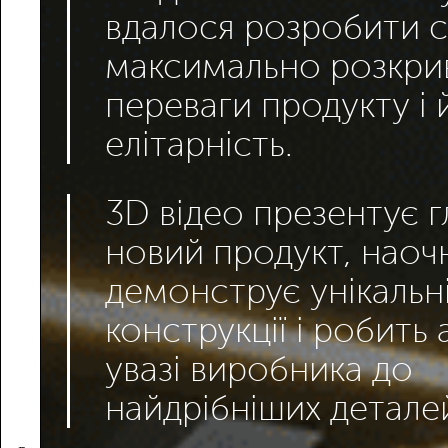
вдалося розробити с
максимально розкри
переваги продукту і 
елітарність.
3D відео презентує г
новий продукт, наоч
демонструє унікальн
конструкції і робить 
увазі виробника до
найдрібніших детале