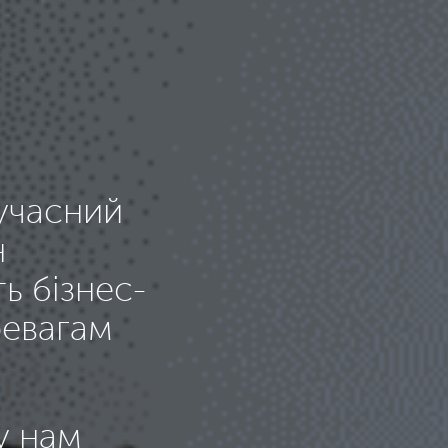
сучасний
н
ь бізнес-
ревагам
у нам