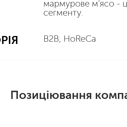
мармурове м'ясо - 
сегменту.
РІЯ
В2В, HoReCa
Позиціювання компа