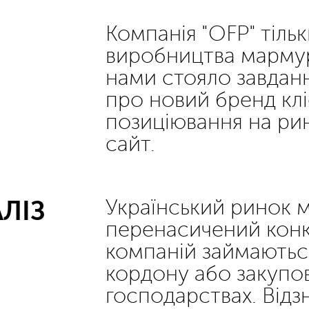
Компанія "OFP" тіль
виробництва мармур
нами стояло завдан
про новий бренд кл
позиціювання на рин
сайт.
ЛІЗ
Український ринок 
перенасичений конк
компаній займаються
кордону або закупо
господарствах. Відз