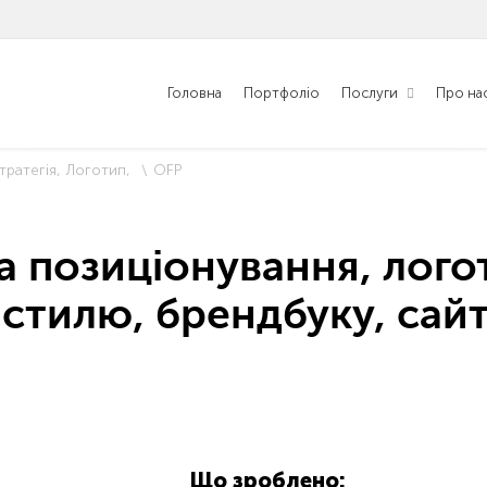
Головна
Портфоліо
Послуги
Про на
тратегія
Логотип
OFP
а позиціонування, лого
стилю, брендбуку, сай
Що зроблено: