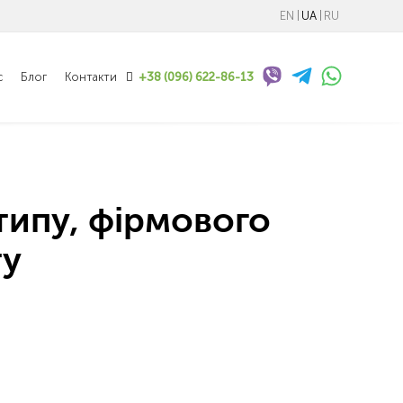
EN
UA
RU
с
Блог
Контакти
+38 (096) 622-86-13
типу, фірмового
ту