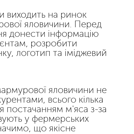
ки виходить на ринок
ової яловичини. Перед
ня донести інформацію
ієнтам, розробити
ку, логотип та іміджевий
мармурової яловичини не
урентами, всього кілька
 постачанням м'яса з-за
вують у фермерських
начимо, що якісне