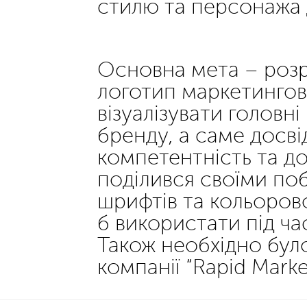
стилю та персонажа 
Основна мета – розр
логотип маркетингово
візуалізувати головні
бренду, а саме досвід
компетентність та д
поділився своїми п
шрифтів та кольорово
б використати під ч
Також необхідно бул
компанії “Rapid Market