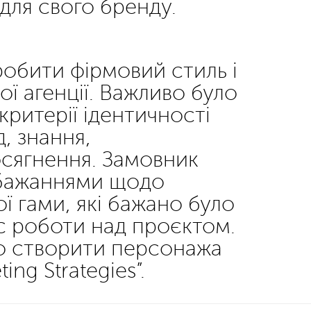
для свого бренду.
обити фірмовий стиль і
ї агенції. Важливо було
 критерії ідентичності
, знання,
осягнення. Замовник
обажаннями щодо
ї гами, які бажано було
ас роботи над проєктом.
о створити персонажа
ing Strategies”.