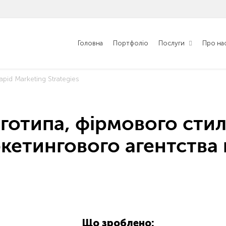
Головна
Портфоліо
Послуги
Про на
apid Marketing Strategies
готипа, фірмового сти
кетингового агентства 
Що зроблено: