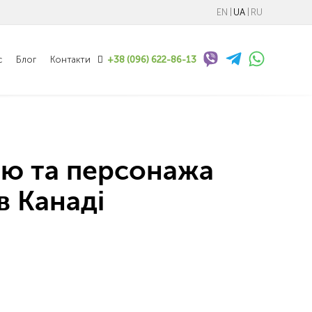
EN
UA
RU
с
Блог
Контакти
+38 (096) 622-86-13
лю та персонажа
в Канаді