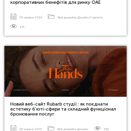
корпоративних бенефітів для ринку ОАЕ
30 червня 2026
Веб-розробка
,
Дизайн
,
Стратегія
175
Новий веб-сайт Rubarb студії : як поєднати
естетику б’юті-сфери та складний функціонал
бронювання послуг
18 червня 2026
Веб-розробка
,
Дизайн
365