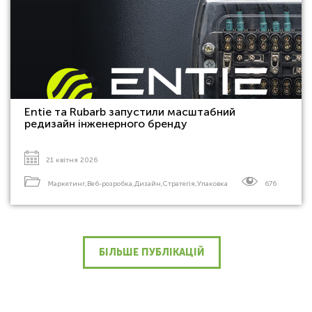
Entie та Rubarb запустили масштабний
редизайн інженерного бренду
21 квітня 2026
Маркетинг
,
Веб-розробка
,
Дизайн
,
Стратегія
,
Упаковка
676
БІЛЬШЕ ПУБЛІКАЦІЙ