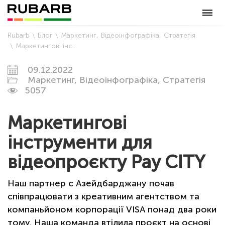
Rubarb
Блог
Маркетинг
Відеоінфографіка
Стратегія
Маркетингові інструменти для відеопроєкту Pay CITY
09.12.2022
Маркетинг,
Відеоінфографіка,
Стратегія
5057
Маркетингові
інструменти для
відеопроєкту Pay CITY
Наш партнер с Aзейдбарджану почав
cпівпрацювати з креативним агентством та
компаньйоном корпорації VISA понад два роки
тому. Наша команда втілила проєкт на основі