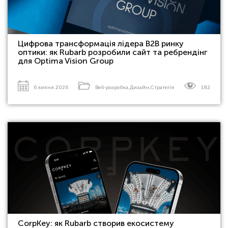
Цифрова трансформація лідера B2B ринку
оптики: як Rubarb розробили сайт та ребрендінг
для Optima Vision Group
6 липня 2026
Веб-розробка
,
Дизайн
,
Стратегія
182
CorpKey: як Rubarb створив екосистему