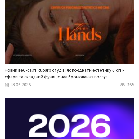
Новий веб-сайт Rubarb студії : як поєднати естетику б’юті-
сфери та складний функціонал бронювання послуг
18.06.2026
365