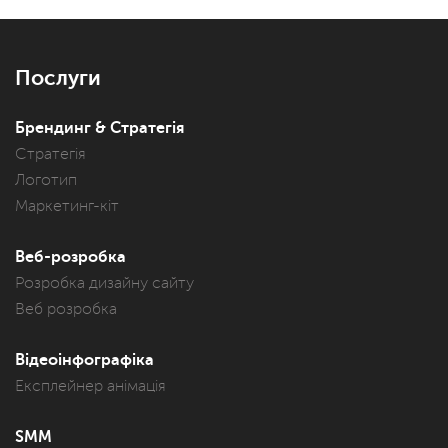
Послуги
Брендинг & Стратегія
Стратегія
Логотип
Маркетинг-кіт
Веб-розробка
Розробка дизайну сайту
Веб розробка
Відеоінфографіка
Експлейнер анімація
SMM