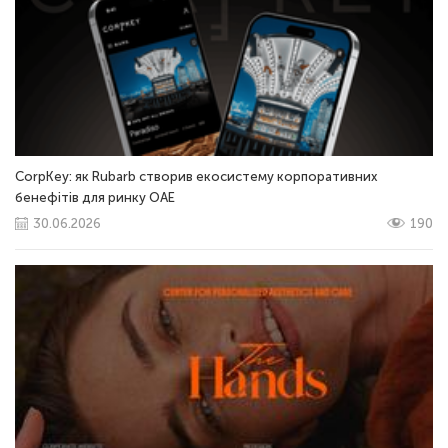
CorpKey: як Rubarb створив екосистему корпоративних
бенефітів для ринку ОАЕ
30.06.2026
190