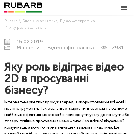
Rubarb
Блог
Маркетинг
Відеоінфографіка
Яку роль відіграє відео 2D в просуванні бізнесу?
15.02.2019
Маркетинг,
Відеоінфографіка
7931
Яку роль відіграє відео
2D в просуванні
бізнесу?
Інтернет-маркетинг крокує вперед, використовуючи всі нові і
нові інструменти. Так ось, відео-маркетинг сьогодні є одним з
найбільш ефективних способів привернути увагу до послуги або
товару. Успішне просування неможливе без якісної візуальної
комунікації, а комп'ютерна анімація - важлива її частина. Це
кращий спосіб достукатися до потенційних покупців, виділити