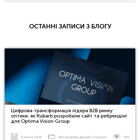
ОСТАННІ ЗАПИСИ З БЛОГУ
Цифрова трансформація лідера B2B ринку
оптики: як Rubarb розробили сайт та ребрендінг
для Optima Vision Group
6 липня 2026
Веб-розробка
,
Дизайн
,
Стратегія
198