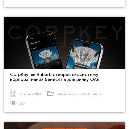
CorpKey: як Rubarb створив екосистему
корпоративних бенефітів для ринку ОАЕ
30 червня 2026
Веб-розробка
,
Дизайн
,
Стратегія
190