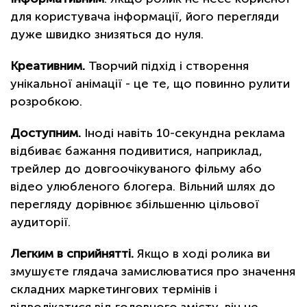
для користувача інформації, його перегляди
дуже швидко знизяться до нуля.
Креативним.
Творчий підхід і створення
унікальної анімації - це те, що повинно рулити
розробкою.
Доступним.
Іноді навіть 10-секундна реклама
відбиває бажання подивитися, наприклад,
трейлер до довгоочікуваного фільму або
відео улюбленого блогера. Вільний шлях до
перегляду дорівнює збільшенню цільової
аудиторії.
Легким в сприйнятті.
Якщо в ході ролика ви
змушуєте глядача замислюватися про значення
складних маркетингових термінів і
відволікатися від головного змісту, він не