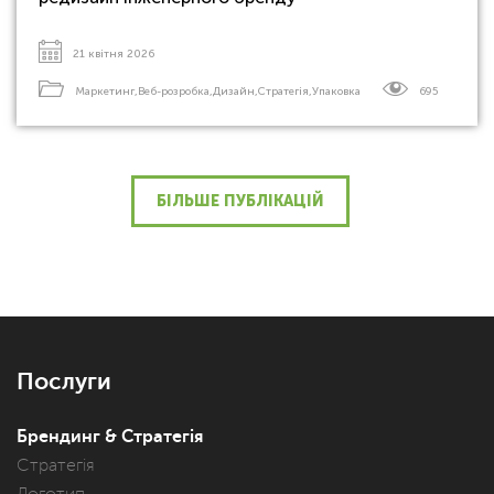
21 квітня 2026
Маркетинг
,
Веб-розробка
,
Дизайн
,
Стратегія
,
Упаковка
695
БІЛЬШЕ ПУБЛІКАЦІЙ
Послуги
Брендинг & Стратегія
Стратегія
Логотип