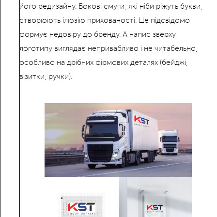
його редизайну. Бокові смуги, які ніби ріжуть букви,
створюють ілюзію прихованості. Це підсвідомо
формує недовіру до бренду. А напис зверху
логотипу виглядає непривабливо і не читабельно,
особливо на дрібних фірмових деталях (бейджі,
візитки, ручки).