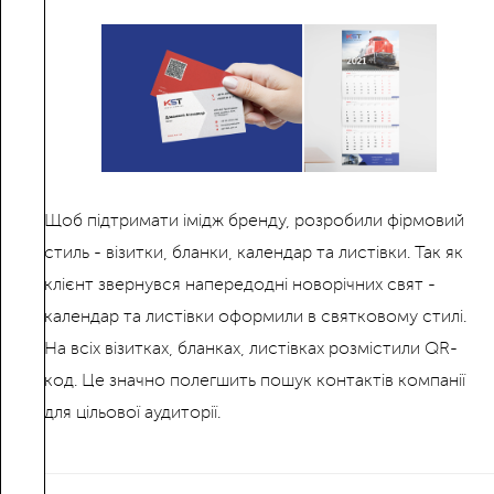
Щоб підтримати імідж бренду, розробили фірмовий
стиль - візитки, бланки, календар та листівки. Так як
клієнт звернувся напередодні новорічних свят -
календар та листівки оформили в святковому стилі.
На всіх візитках, бланках, листівках розмістили QR-
код. Це значно полегшить пошук контактів компанії
для цільової аудиторії.