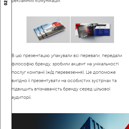
рекламних комунікацій.
02.
В цю презентацію упакували всі переваги, передали
філософію бренду, зробили акцент на унікальності
послуг компанії (ж/д перевезення). Це допоможе
вигідно її презентувати на особистих зустрічах та
підвищить впізнаваність бренду серед цільової
аудиторії.