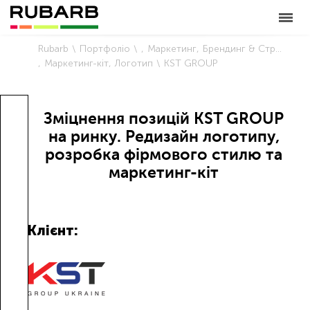
Rubarb
Портфоліо
Маркетинг
Брендинг & Стратегія
Маркетинг-кіт
Логотип
KST GROUP
Зміцнення позицій KST GROUP
на ринку. Редизайн логотипу,
розробка фірмового стилю та
маркетинг-кіт
Клієнт: