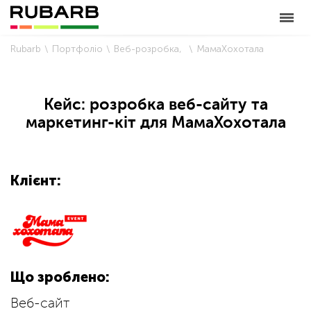
Rubarb
Портфоліо
Веб-розробка
МамаХохотала
Кейс: розробка веб-сайту та
маркетинг-кіт для МамаХохотала
Клієнт:
Що зроблено:
Веб-сайт