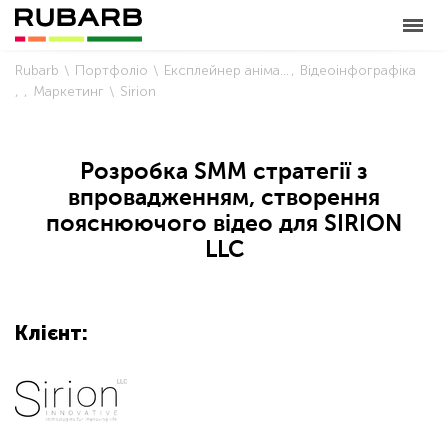
Rubarb
Портфоліо
Експлейнер анімація
Відеоінфографіка
Маркетинг
Sirion
Розробка SMM стратегії з
впровадженням, створення
пояснюючого відео для SIRION
LLC
Клієнт: