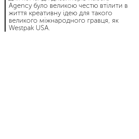
Agency було великою честю втілити в
життя креативну ідею для такого
великого міжнародного гравця, як
Westpak USA.