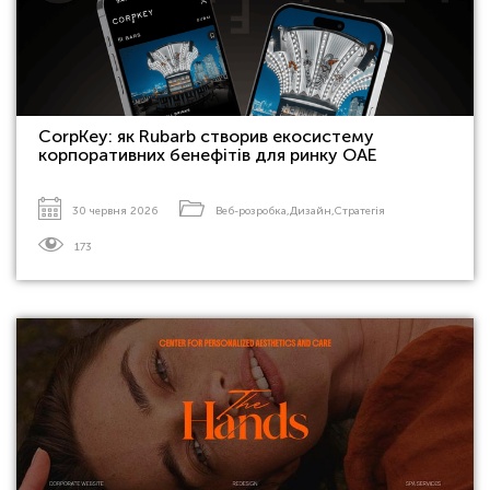
CorpKey: як Rubarb створив екосистему
корпоративних бенефітів для ринку ОАЕ
30 червня 2026
Веб-розробка
,
Дизайн
,
Стратегія
173