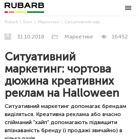
Rubarb
Блог
Маркетинг
Ситуативний маркетинг: чортова дюжина креативних реклам на Halloween
31.10.2018
Маркетинг
16452
Ситуативний
маркетинг: чортова
дюжина креативних
реклам на Halloween
Ситуативний маркетинг допомагає брендам
виділяться. Креативна реклама або вчасно
спійманий "хайп" допомагають підвищити
впізнаваність бренду (і продажі звичайно) в
кілька разів.