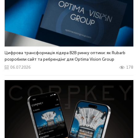
Цифрова трансформація лідера B2B ринку оптики: як Rubarb
розробили сайт та ребрендінг для Optima Vision Group
06.07.2026
178