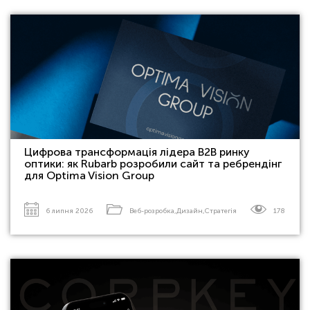
Цифрова трансформація лідера B2B ринку
оптики: як Rubarb розробили сайт та ребрендінг
для Optima Vision Group
6 липня 2026
Веб-розробка
,
Дизайн
,
Стратегія
178