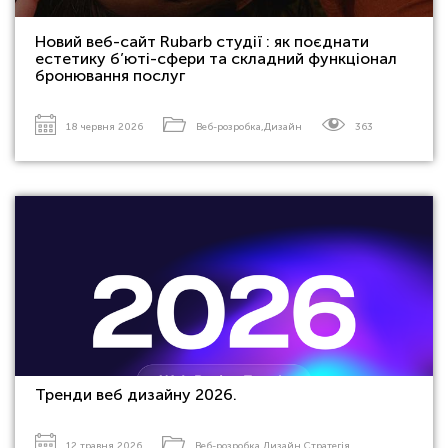
Новий веб-сайт Rubarb студії : як поєднати
естетику б’юті-сфери та складний функціонал
бронювання послуг
18 червня 2026
Веб-розробка
,
Дизайн
363
Тренди веб дизайну 2026.
12 травня 2026
Веб-розробка
,
Дизайн
,
Стратегія