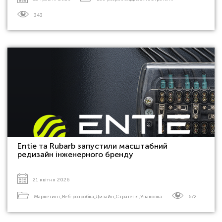
343
Entie та Rubarb запустили масштабний
редизайн інженерного бренду
21 квітня 2026
Маркетинг
,
Веб-розробка
,
Дизайн
,
Стратегія
,
Упаковка
672