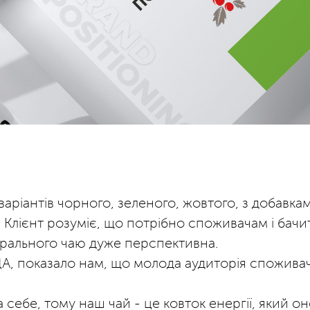
ріантів чорного, зеленого, жовтого, з добавками
 Клієнт розуміє, що потрібно споживачам і бачит
турального чаю дуже перспективна.
А, показало нам, що молода аудиторія споживачів 
 себе, тому наш чай - це ковток енергії, який о