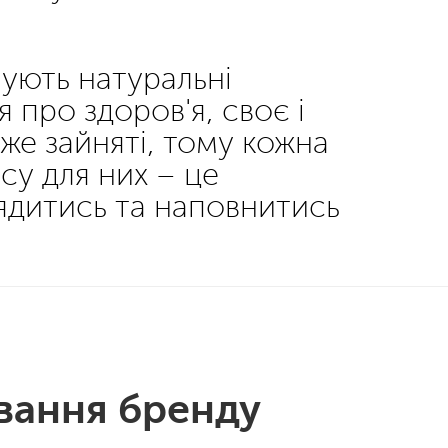
нують натуральні
 про здоров'я, своє і
уже зайняті, тому кожна
су для них – це
ядитись та наповнитись
вання бренду