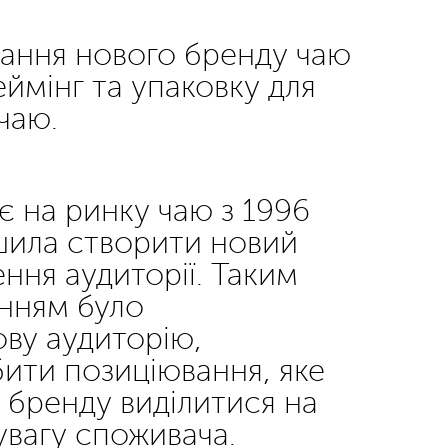
ання нового бренду чаю
еймінг та упаковку для
чаю.
є на ринку чаю з 1996
ішила створити новий
ння аудиторії. Таким
нням було
ову аудиторію,
бити позиціювання, яке
 бренду виділитися на
увагу споживача.