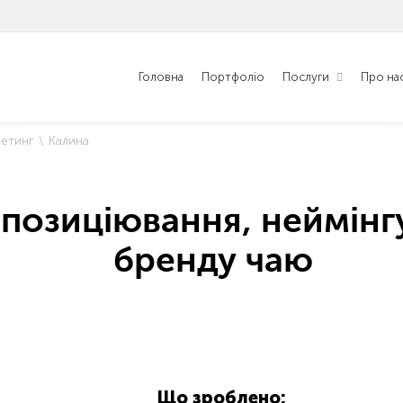
Головна
Портфоліо
Послуги
Про на
етинг
Калина
 позиціювання, неймінг
бренду чаю
Що зроблено: