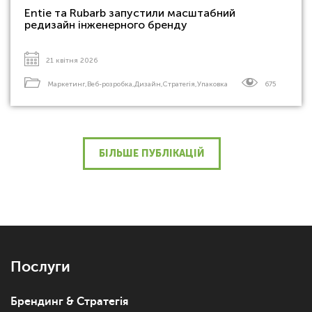
Entie та Rubarb запустили масштабний
редизайн інженерного бренду
21 квітня 2026
Маркетинг
,
Веб-розробка
,
Дизайн
,
Стратегія
,
Упаковка
675
БІЛЬШЕ ПУБЛІКАЦІЙ
Послуги
Брендинг & Стратегія