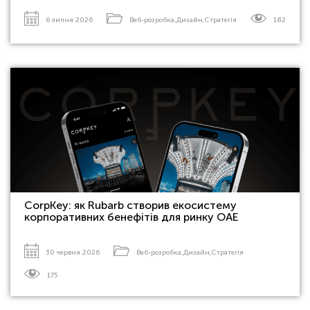
6 липня 2026
Веб-розробка
,
Дизайн
,
Стратегія
182
CorpKey: як Rubarb створив екосистему
корпоративних бенефітів для ринку ОАЕ
30 червня 2026
Веб-розробка
,
Дизайн
,
Стратегія
175