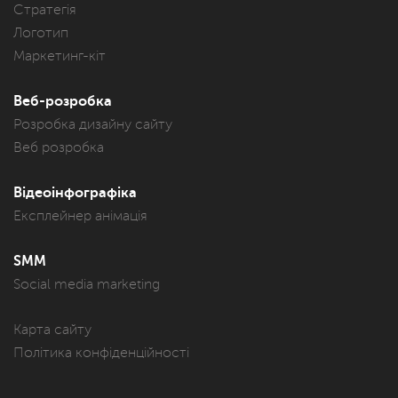
Стратегія
Логотип
Маркетинг-кіт
Веб-розробка
Розробка дизайну сайту
Веб розробка
Відеоінфографіка
Експлейнер анімація
SMM
Social media marketing
Карта сайту
Політика конфіденційності