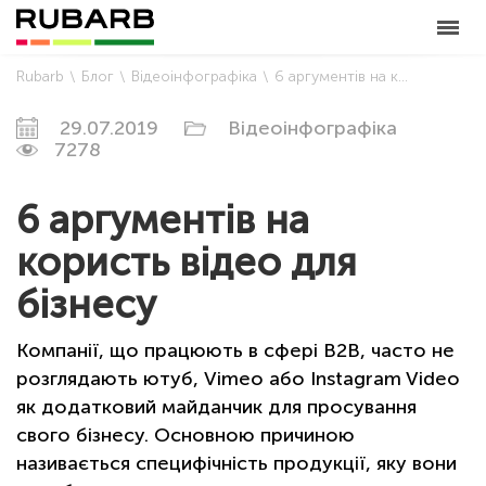
Rubarb
Блог
Відеоінфографіка
6 аргументів на користь відео для бізнесу
29.07.2019
Відеоінфографіка
7278
6 аргументів на
користь відео для
бізнесу
Компанії, що працюють в сфері В2В, часто не
розглядають ютуб, Vimeo або Instagram Video
як додатковий майданчик для просування
свого бізнесу. Основною причиною
називається специфічність продукції, яку вони