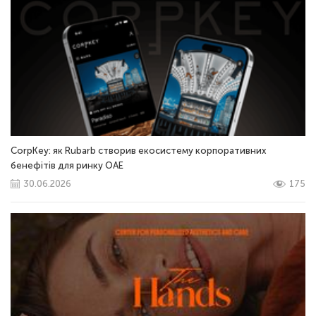
CorpKey: як Rubarb створив екосистему корпоративних
бенефітів для ринку ОАЕ
30.06.2026
175