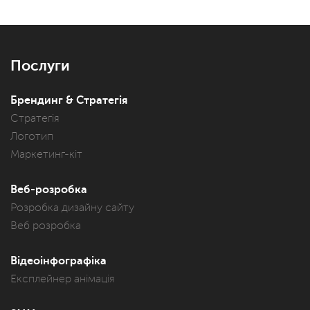
Послуги
Брендинг & Стратегія
Стратегія
Логотип
Маркетинг-кіт
Веб-розробка
Розробка дизайну сайту
Веб розробка
Відеоінфографіка
Експлейнер анімація