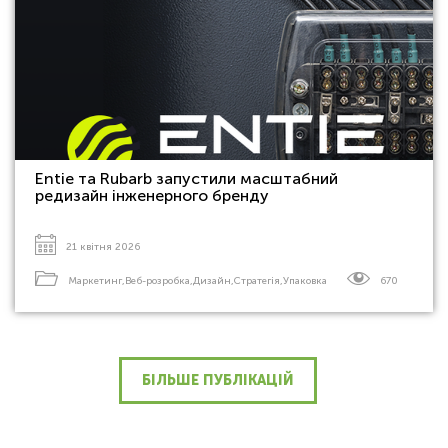
Entie та Rubarb запустили масштабний
редизайн інженерного бренду
21 квітня 2026
Маркетинг
,
Веб-розробка
,
Дизайн
,
Стратегія
,
Упаковка
670
БІЛЬШЕ ПУБЛІКАЦІЙ