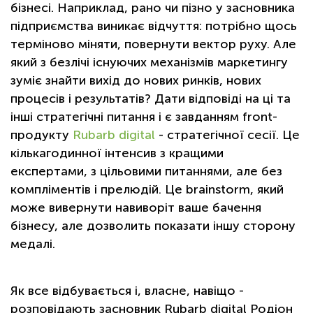
бізнесі. Наприклад, рано чи пізно у засновника
підприємства виникає відчуття: потрібно щось
терміново міняти, повернути вектор руху. Але
який з безлічі існуючих механізмів маркетингу
зуміє знайти вихід до нових ринків, нових
процесів і результатів? Дати відповіді на ці та
інші стратегічні питання і є завданням front-
продукту
Rubarb digital
- стратегічної сесії. Це
кількагодинної інтенсив з кращими
експертами, з цільовими питаннями, але без
компліментів і прелюдій. Це brainstorm, який
може вивернути навиворіт ваше бачення
бізнесу, але дозволить показати іншу сторону
медалі.
Як все відбувається і, власне, навіщо -
розповідають засновник Rubarb digital Родіон