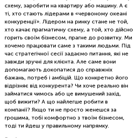
схему, заробити на квартиру або машину. А є
ті, хто стають лідерами в «червоному океані
конкуренції». Лідером на ринку стане не той,
хто качає прагматичну схему, а той, хто дійсно
горить своїм бізнесом, прагне до розвитку. Ми
хочемо працювати саме з такими людьми. Під
час стратегічної сесії задаємо питання, які не
завжди зручні для клієнта. Але саме вони
допомагають докопатися до справжніх
бажань, потреб і амбіцій. Що конкретно його
відрізняє від конкурента? Чи хоче реально він
займатися чимось або це вимушений захід,
щоб вижити? А що найлегше робити в
компанії? Якщо ти не просто женешся за
грошима, тобі комфортно з твоїм бізнесом,
тоді ти йдеш у правильному напрямку.