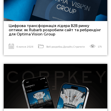
Цифрова трансформація лідера B2B ринку
оптики: як Rubarb розробили сайт та ребрендінг
для Optima Vision Group
6 липня 2026
Веб-розробка
,
Дизайн
,
Стратегія
175