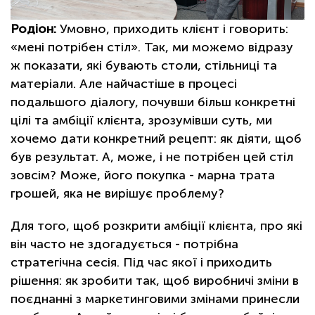
Родіон:
Умовно, приходить клієнт і говорить:
«мені потрібен стіл». Так, ми можемо відразу
ж показати, які бувають столи, стільниці та
матеріали. Але найчастіше в процесі
подальшого діалогу, почувши більш конкретні
цілі та амбіції клієнта, зрозумівши суть, ми
хочемо дати конкретний рецепт: як діяти, щоб
був результат. А, може, і не потрібен цей стіл
зовсім? Може, його покупка - марна трата
грошей, яка не вирішує проблему?
Для того, щоб розкрити амбіції клієнта, про які
він часто не здогадується - потрібна
стратегічна сесія. Під час якої і приходить
рішення: як зробити так, щоб виробничі зміни в
поєднанні з маркетинговими змінами принесли