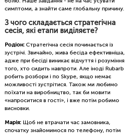
болю. Наше завдання - не на час усувати
симптоми, а знайти саме глобальну причину.
З чого складається стратегічна
сесія, які етапи виділяєте?
Родіон:
Стратегічна сесія починається із
зустрічі. Звичайно, жива бесіда ефективніша,
адже при бесіді виникає відчуття і розуміння
того, хто сидить навпроти. Але іноді Rubarb
робить розбори і по Skype, якщо немає
можливості зустрітися. Також ми любимо
поїхати на виробництво, так би мовити
«напроситися в гості», і вже потім робимо
висновки.
Марія:
Щоб не втрачати час замовника,
спочатку знайомимося по телефону, потім