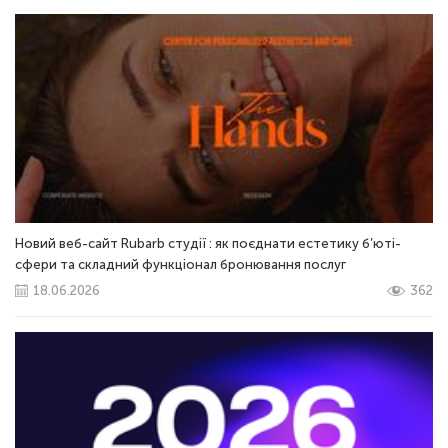
Новий веб-сайт Rubarb студії : як поєднати естетику б’юті-
сфери та складний функціонал бронювання послуг
18.06.2026
362