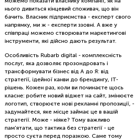
можемо показати власнику компанії, як на
нього дивиться кінцевий споживач, що він
бачить. Власник підприємства - експерт свого
напрямку, ми ж - експерти ззовні. А вже у
співпраці можемо створювати маркетингові
інструменти, які дійсно дають результат.
Особливість Rubarb digital - комплексність
послуг, яка дозволяє прозондровать і
трансформувати бізнес від А до Я: від
стратегії, ідейної канви до брендингу, ІТ-
рішень. Кожен раз, коли ви починаєте щось
класне: робите новий віджет на сайт, змінюєте
логотип, створюєте нові рекламні пропозиції, -
задумайтеся, яке місце займає це в вашій
стратегії. Може - ніяке? Тому важливо
пам'ятати, що тактика без стратегії - це
просто суєта перед поразкою. Саме тому