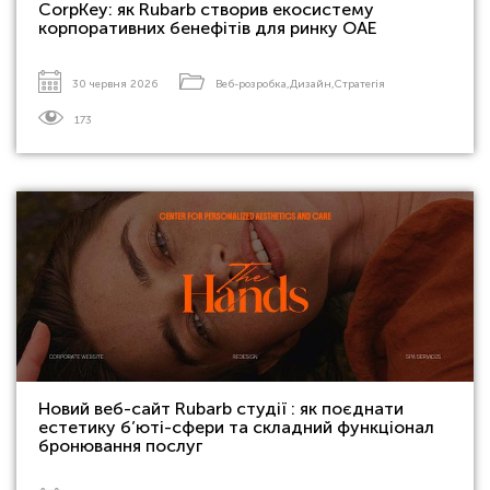
CorpKey: як Rubarb створив екосистему
корпоративних бенефітів для ринку ОАЕ
30 червня 2026
Веб-розробка
,
Дизайн
,
Стратегія
173
Новий веб-сайт Rubarb студії : як поєднати
естетику б’юті-сфери та складний функціонал
бронювання послуг