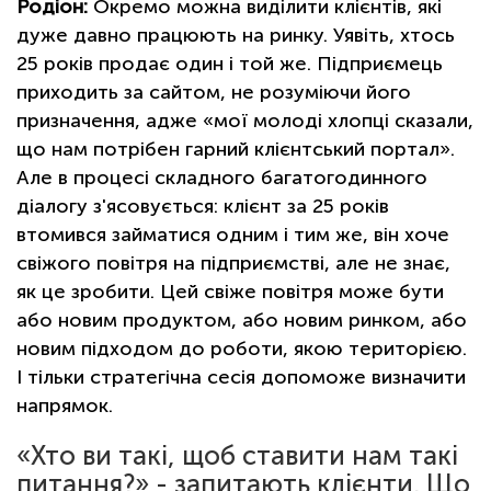
Родіон:
Окремо можна виділити клієнтів, які
дуже давно працюють на ринку. Уявіть, хтось
25 років продає один і той же. Підприємець
приходить за сайтом, не розуміючи його
призначення, адже «мої молоді хлопці сказали,
що нам потрібен гарний клієнтський портал».
Але в процесі складного багатогодинного
діалогу з'ясовується: клієнт за 25 років
втомився займатися одним і тим же, він хоче
свіжого повітря на підприємстві, але не знає,
як це зробити. Цей свіже повітря може бути
або новим продуктом, або новим ринком, або
новим підходом до роботи, якою територією.
І тільки стратегічна сесія допоможе визначити
напрямок.
«Хто ви такі, щоб ставити нам такі
питання?» - запитають клієнти. Що