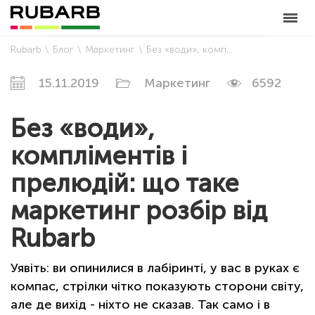
Rubarb
Блог
Маркетинг
Без «води», компліментів і прелюдій: що таке маркетинг розбір від Rubarb
15.11.2019
Маркетинг
6592
Без «води»,
компліментів і
прелюдій: що таке
маркетинг розбір від
Rubarb
Уявіть: ви опинилися в лабіринті, у вас в руках є
компас, стрілки чітко показують сторони світу,
але де вихід - ніхто не сказав. Так само і в