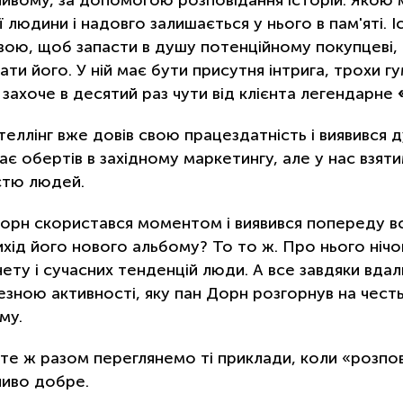
 людини і надовго залишається у нього в пам'яті. І
вою, щоб запасти в душу потенційному покупцеві,
ати його. У ній має бути присутня інтрига, трохи г
 захоче в десятий раз чути від клієнта легендарне
теллінг вже довів свою працездатність і виявився
ає обертів в західному маркетингу, але у нас взят
істю людей.
Дорн скористався моментом і виявився попереду всі
ихід його нового альбому? То то ж. Про нього нічог
нету і сучасних тенденцій люди. А все завдяки вда
езною активності, яку пан Дорн розгорнув на чест
му.
те ж разом переглянемо ті приклади, коли «розпо
иво добре.