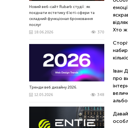
емоції
Новий веб-сайт Rubarb студії : як
поєднати естетику б’юті-сфери та
яскра
складний функціонал бронювання
відляк
послуг
Хто ж
18.06.2026
370
Сторі
набир
кільк
Іван 
про в
інтер
Тренди веб дизайну 2026.
велич
12.05.2026
348
альбо
Давай
особл