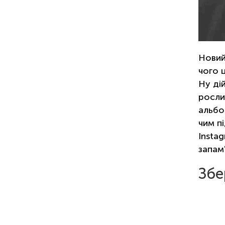
Новий
чого ц
Ну ді
росли
альбом
чим п
Instag
запам
Збе