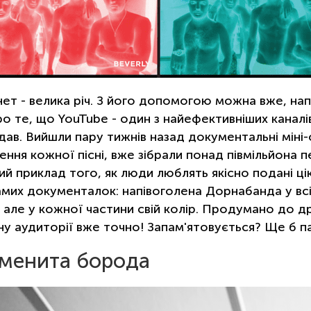
нет - велика річ. З його допомогою можна вже, нап
о те, що YouTube - один з найефективніших каналів 
дав. Вийшли пару тижнів назад документальні міні
ення кожної пісні, вже зібрали понад півмільйона п
ий приклад того, як люди люблять якісно подані цік
амих документалок: напівоголена Дорнабанда у всій 
 але у кожної частини свій колір. Продумано до дрі
ну аудиторії вже точно! Запам'ятовується? Ще б па
менита борода