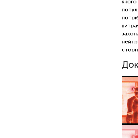
якого
попул
потрі
витра
захоп
нейтр
сторі
Док