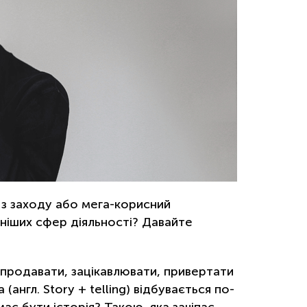
 з заходу або мега-корисний
ніших сфер діяльності? Давайте
 продавати, зацікавлювати, привертати
(англ. Story + telling) відбувається по-
є бути історія? Такою, яка зачіпає