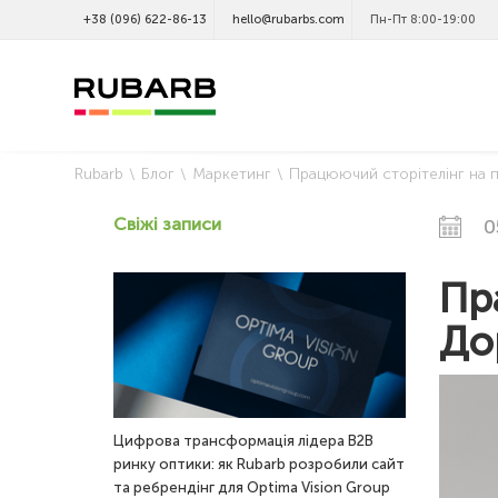
+38 (096) 622-86-13
hello@rubarbs.com
Пн-Пт 8:00-19:00
Rubarb
Блог
Маркетинг
Працюючий сторітелінг на прикл
Свіжі записи
0
Пр
До
Цифрова трансформація лідера B2B
ринку оптики: як Rubarb розробили сайт
та ребрендінг для Optima Vision Group