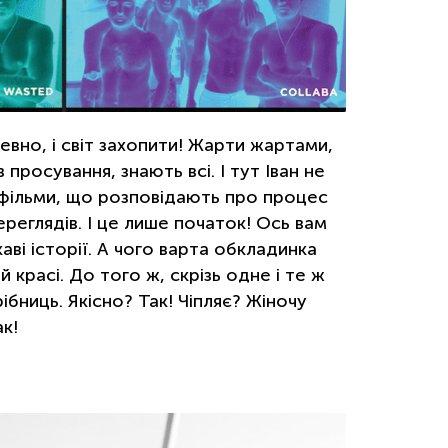
евно, і світ захопити! Жарти жартами,
просування, знають всі. І тут Іван не
-фільми, що розповідають про процес
ереглядів. І це лише початок! Ось вам
аві історії. А чого варта обкладинка
красі. До того ж, скрізь одне і те ж
бниць. Якісно? Так! Чіпляє? Жіночу
к!