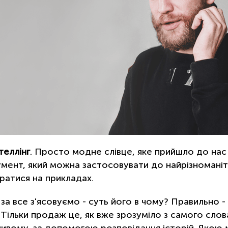
теллінг
. Просто модне слівце, яке прийшло до нас
умент, який можна застосовувати до найрізноманіт
ратися на прикладах.
за все з'ясовуємо - суть його в чому? Правильно -
 Тільки продаж це, як вже зрозуміло з самого слова 
ивому, за допомогою розповідання історій. Якою ма