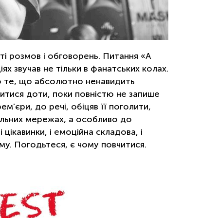
ті розмов і обговорень. Питання «А
ях звучав не тільки в фанатських колах.
про те, що абсолютно ненавидить
литися доти, поки повністю не запише
м'єри, до речі, обіцяв її поголити,
іальних мережах, а особливо до
 цікавинки, і емоційна складова, і
му. Погодьтеся, є чому повчитися.