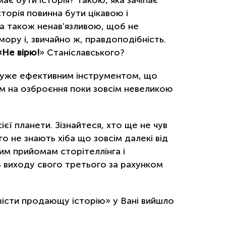
сторія повинна бути цікавою і
 а також ненав'язливою, щоб не
умору і, звичайно ж, правдоподібність.
«Не вірю!
» Станіславського?
 дуже ефективним інструментом, що
им на озброєння поки зовсім невеликою
єї планети. Зізнайтеся, хто ще не чув
о не знають хіба що зовсім далекі від
лим прийомам сторітеллінга і
ь виходу свого третього за рахунком
вісти продающу історію» у Вані вийшло