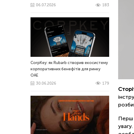
06.07.2026
183
CorpKey: як Rubarb створив екосистему
корпоративних бенефітів для ринку
ОАЕ
30.06.2026
179
Сторі
інстр
розби
Перш 
увагу.
особл