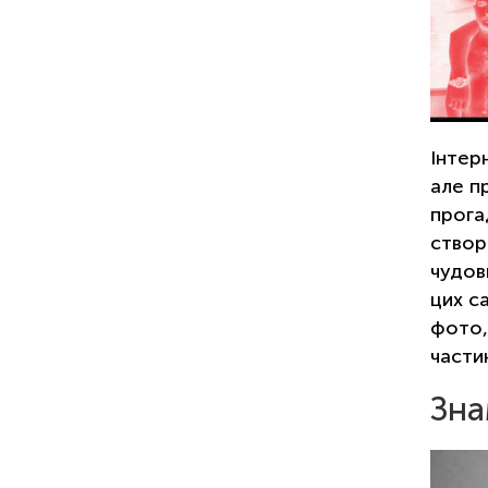
Інтер
але пр
прога
створ
чудов
цих с
фото,
части
Зна