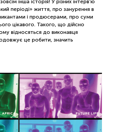
всім інша історія! У різних інтерв'ю
ий періоді» життя, про занурення в
узикантами і продюсерами, про суми
ього цікавого. Такого, що дійсно
ілому відносяться до виконавця
продовжує це робити, значить