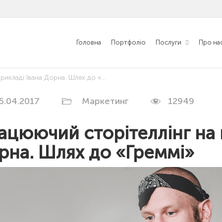
Головна
Портфоліо
Послуги
Про на
аді Івана Дорна. Шлях до «Греммі»
5.04.2017
Маркетинг
12949
ацюючий сторітеллінг на 
рна. Шлях до «Греммі»