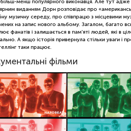
 більш-менш популярного виконавця. Але тут адже зо
ярним виданням Дорн розповідає про «американськ
бну музичну середу, про співпрацю з місцевими м
чених на запис нового альбому. Загалом, багато вс
лює фанатів і залишається в пам'яті людей, які в ц
ально. А якщо історія привернула стільки уваги і 
теллінг таки працює.
ументальні фільми