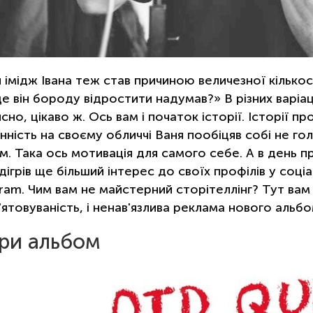
 імідж Івана теж став причиною величезної кількос
е він бороду відростити надумав?» В різних варіаці
йсно, цікаво ж. Ось вам і початок історії. Історії 
нність на своєму обличчі Ваня пообіцяв собі не го
. Така ось мотивація для самого себе. А в день пре
ідігрів ще більший інтерес до своїх профілів у соц
ram. Чим вам не майстерний сторітеллінг? Тут вам і
'ятовуваність, і ненав'язлива реклама нового альбо
ри альбом