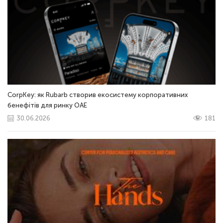
CorpKey: як Rubarb створив екосистему корпоративних
бенефітів для ринку ОАЕ
30.06.2026
181