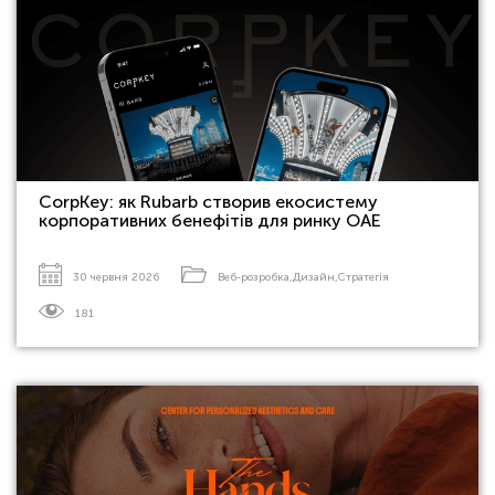
CorpKey: як Rubarb створив екосистему
корпоративних бенефітів для ринку ОАЕ
30 червня 2026
Веб-розробка
,
Дизайн
,
Стратегія
181