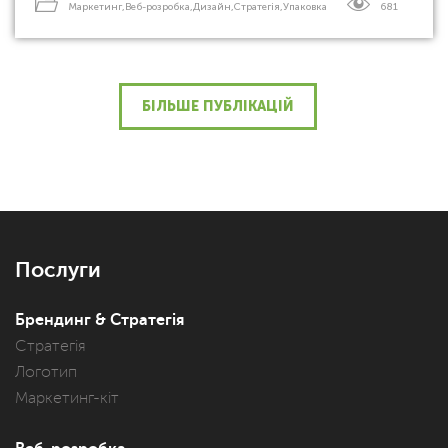
Маркетинг
,
Веб-розробка
,
Дизайн
,
Стратегія
,
Упаковка
681
БІЛЬШЕ ПУБЛІКАЦІЙ
Послуги
Брендинг & Стратегія
Стратегія
Логотип
Маркетинг-кіт