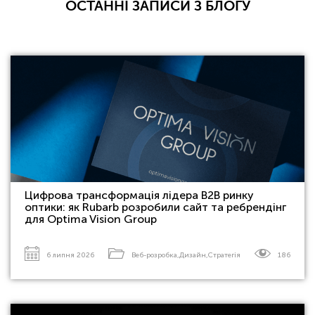
ОСТАННІ ЗАПИСИ З БЛОГУ
Цифрова трансформація лідера B2B ринку
оптики: як Rubarb розробили сайт та ребрендінг
для Optima Vision Group
6 липня 2026
Веб-розробка
,
Дизайн
,
Стратегія
186