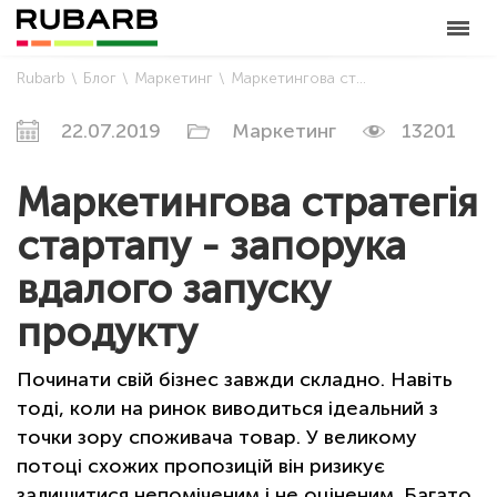
Rubarb
Блог
Маркетинг
Маркетингова стратегія стартапу - запорука вдалого запуску продукту
22.07.2019
Маркетинг
13201
Маркетингова стратегія
стартапу - запорука
вдалого запуску
продукту
Починати свій бізнес завжди складно. Навіть
тоді, коли на ринок виводиться ідеальний з
точки зору споживача товар. У великому
потоці схожих пропозицій він ризикує
залишитися непоміченим і не оціненим. Багато